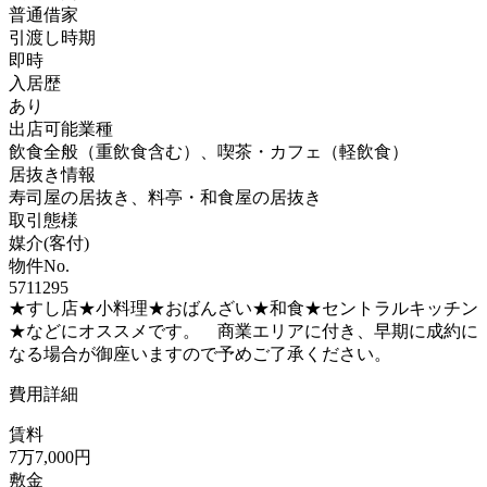
普通借家
引渡し時期
即時
入居歴
あり
出店可能業種
飲食全般（重飲食含む）、喫茶・カフェ（軽飲食）
居抜き情報
寿司屋の居抜き、料亭・和食屋の居抜き
取引態様
媒介(客付)
物件No.
5711295
★すし店★小料理★おばんざい★和食★セントラルキッチン
★などにオススメです。 商業エリアに付き、早期に成約に
なる場合が御座いますので予めご了承ください。
費用詳細
賃料
7万7,000円
敷金