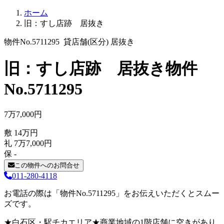
ホーム
旧：すし店跡 居抜き
物件No.5711295
貸店舗(区分)
居抜き
旧：すし店跡 居抜き
物件
No.5711295
7
万
7,000
円
敷
14
万
円
礼
7
万
7,000
円
保
-
この物件へのお問合せ
011-280-4118
お電話の際は「物件No.5711295」をお伝えいただくとスムー
ズです。
★白石区・駅チカエリア★商業地域の1階店舗に空きがあり