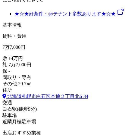
★☆★好条件・㊙テナント多数あります★☆★
基本情報
賃料・費用
7
万
7,000
円
敷
14万円
礼
7万7,000円
保
-
間取り・専有
その他
29.7㎡
住所
北海道札幌市白石区本通２丁目北6-34
交通
白石駅
(
徒歩
9分
)
駐車場
近隣月極駐車場
出店おすすめ業種