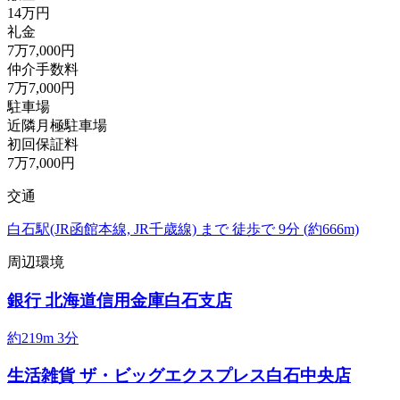
14万円
礼金
7万7,000円
仲介手数料
7万7,000円
駐車場
近隣月極駐車場
初回保証料
7万7,000円
交通
白石駅
(JR函館本線, JR千歳線)
まで
徒歩で
9分
(約666m)
周辺環境
銀行
北海道信用金庫白石支店
約219m
3分
生活雑貨
ザ・ビッグエクスプレス白石中央店