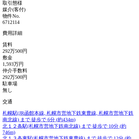
取引態様
媒介(客付)
物件No.
6712114
費用詳細
賃料
292万500円
敷金
1,593万円
仲介手数料
292万500円
駐車場
無し
交通
札幌駅
(JR函館本線, 札幌市営地下鉄東豊線, 札幌市営地下鉄
南北線)
まで
徒歩で
6分
(約434m)
北１２条駅
(札幌市営地下鉄南北線)
まで
徒歩で
10分
(約
746m)
北１３条東駅
(札幌市営地下鉄東豊線)
まで
徒歩で
12分
(約