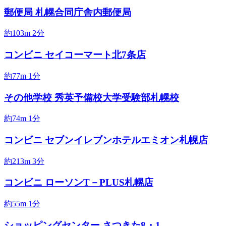
郵便局
札幌合同庁舎内郵便局
約103m
2分
コンビニ
セイコーマート北7条店
約77m
1分
その他学校
秀英予備校大学受験部札幌校
約74m
1分
コンビニ
セブンイレブンホテルエミオン札幌店
約213m
3分
コンビニ
ローソンT－PLUS札幌店
約55m
1分
ショッピングセンター
さつきた8・1