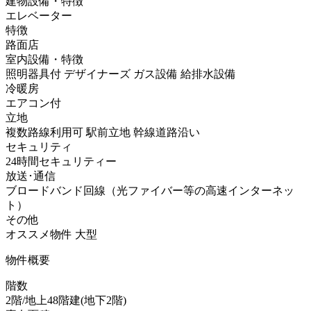
建物設備・特徴
エレベーター
特徴
路面店
室内設備・特徴
照明器具付
デザイナーズ
ガス設備
給排水設備
冷暖房
エアコン付
立地
複数路線利用可
駅前立地
幹線道路沿い
セキュリティ
24時間セキュリティー
放送･通信
ブロードバンド回線（光ファイバー等の高速インターネッ
ト）
その他
オススメ物件
大型
物件概要
階数
2階/地上48階建(地下2階)