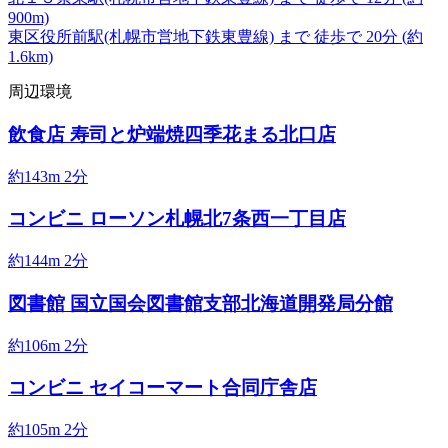
900m)
東区役所前駅
(札幌市営地下鉄東豊線)
まで
徒歩で
20分
(約
1.6km)
周辺環境
飲食店
寿司と炉端焼四季花まる北口店
約143m
2分
コンビニ
ローソン札幌北7条西一丁目店
約144m
2分
図書館
国立国会図書館支部北海道開発局分館
約106m
2分
コンビニ
セイコーマート合同庁舎店
約105m
2分