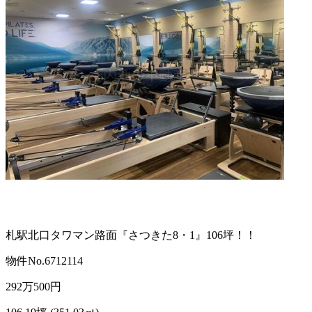
札駅北口タワマン路面『さつきた8・1』106坪！！
物件No.6712114
292
万
500
円