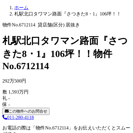
ホーム
札駅北口タワマン路面『さつきた8・1』106坪！！
物件No.6712114
貸店舗(区分)
居抜き
札駅北口タワマン路面『さつ
きた8・1』106坪！！
物件
No.6712114
292
万
500
円
敷
1,593
万
円
礼
-
保
-
この物件へのお問合せ
011-280-4118
お電話の際は「物件No.6712114」をお伝えいただくとスムー