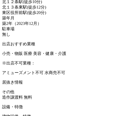
北１２条駅
(
徒歩
10分
)
北１３条東駅
(
徒歩
12分
)
東区役所前駅
(
徒歩
20分
)
築年月
築2年（2023年12月）
駐車場
無し
出店おすすめ業種
小売・物販
医療
美容・健康・介護
※出店不可業種：
アミューズメント不可
水商売不可
居抜き情報
その他
造作譲渡料
無料
設備・特徴