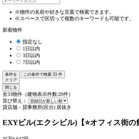
※物件の名前や好きな言葉で検索できます。
※スペースで区切って複数のキーワードも可能です。
新着物件
指定なし
1日以内
3日以内
7日以内
条件を
この条件で検索
33
件
クリア
閉じる
全33物件（建物表示件数:20件）
並び替え：
貸店舗・貸事務所(区分)
居抜き
EXYビル(エクシビル)【⭐オフィス街の
35
万
6,647
円