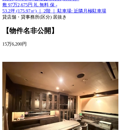
敷
97万2,675円
礼
無料
保
-
53.2坪 (175.97㎡)
｜
2階
｜
駐車場: 近隣月極駐車場
貸店舗・貸事務所(区分)
居抜き
【物件名非公開】
15
万
6,200
円