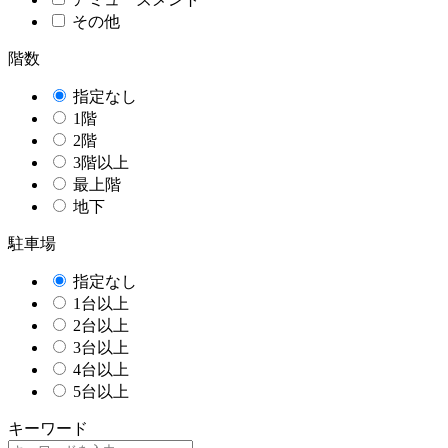
その他
階数
指定なし
1階
2階
3階以上
最上階
地下
駐車場
指定なし
1台以上
2台以上
3台以上
4台以上
5台以上
キーワード