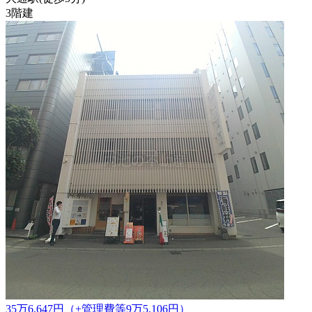
3階建
35
万
6,647
円
（+管理費等
9
万
5,106
円
）