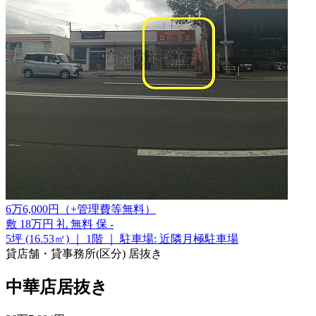
6
万
6,000
円
（+管理費等
無料
）
敷
18万円
礼
無料
保
-
5坪 (16.53㎡)
｜
1階
｜
駐車場: 近隣月極駐車場
貸店舗・貸事務所(区分)
居抜き
中華店居抜き