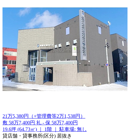
21
万
5,380
円
（+管理費等
2
万
1,538
円
）
敷
58万7,400円
礼
-
保
58万7,400円
19.6坪 (64.73㎡)
｜
1階
｜
駐車場: 無し
貸店舗・貸事務所(区分)
居抜き