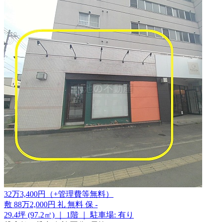
32
万
3,400
円
（+管理費等
無料
）
敷
88万2,000円
礼
無料
保
-
29.4坪 (97.2㎡)
｜
1階
｜
駐車場: 有り