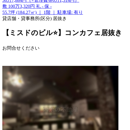
36
万
7,884
円
（+管理費等
6
万
1,314
円
）
敷
100万3,320円
礼
-
保
-
55.7坪 (184.27㎡)
｜
1階
｜
駐車場: 有り
貸店舗・貸事務所(区分)
居抜き
【ミスドのビル⭐】コンカフェ居抜き
お問合せください