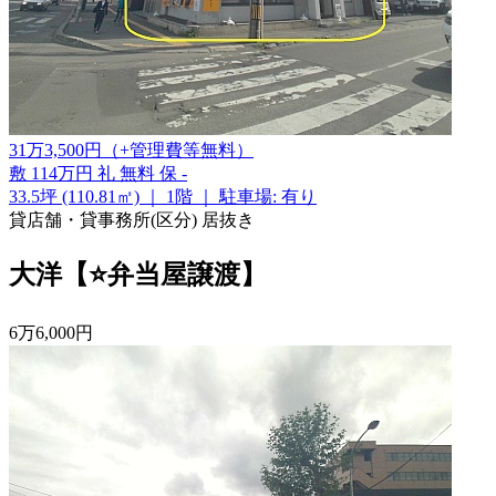
31
万
3,500
円
（+管理費等
無料
）
敷
114万円
礼
無料
保
-
33.5坪 (110.81㎡)
｜
1階
｜
駐車場: 有り
貸店舗・貸事務所(区分)
居抜き
大洋【⭐弁当屋譲渡】
6
万
6,000
円