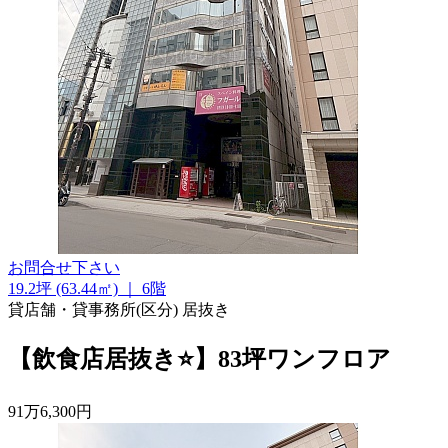
お問合せ下さい
19.2坪 (63.44㎡)
｜
6階
貸店舗・貸事務所(区分)
居抜き
【飲食店居抜き⭐】83坪ワンフロア
91
万
6,300
円