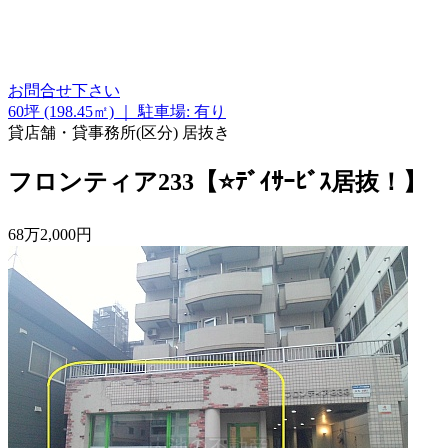
お問合せ下さい
60坪 (198.45㎡)
｜
駐車場: 有り
貸店舗・貸事務所(区分)
居抜き
フロンティア233【⭐ﾃﾞｲｻｰﾋﾞｽ居抜！】
68
万
2,000
円