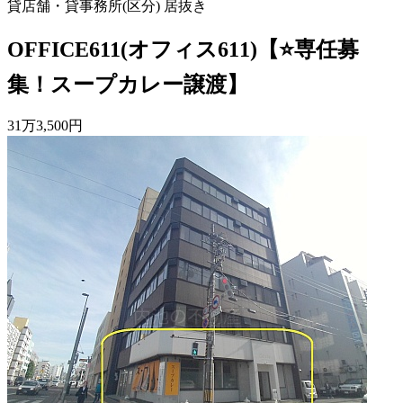
貸店舗・貸事務所(区分)
居抜き
OFFICE611(オフィス611)【⭐専任募
集！スープカレー譲渡】
31
万
3,500
円