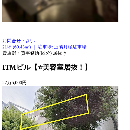
お問合せ下さい
21坪 (69.43㎡)
｜
駐車場: 近隣月極駐車場
貸店舗・貸事務所(区分)
居抜き
ITMビル【⭐美容室居抜！】
27
万
5,000
円