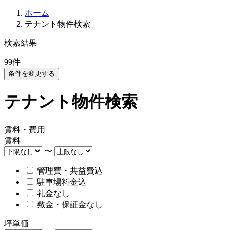
ホーム
テナント物件検索
検索結果
99
件
条件を変更する
テナント物件検索
賃料・費用
賃料
〜
管理費・共益費込
駐車場料金込
礼金なし
敷金・保証金なし
坪単価