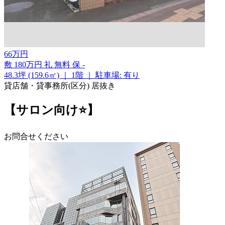
66
万
円
敷
180万円
礼
無料
保
-
48.3坪 (159.6㎡)
｜
1階
｜
駐車場: 有り
貸店舗・貸事務所(区分)
居抜き
【サロン向け⭐】
お問合せください