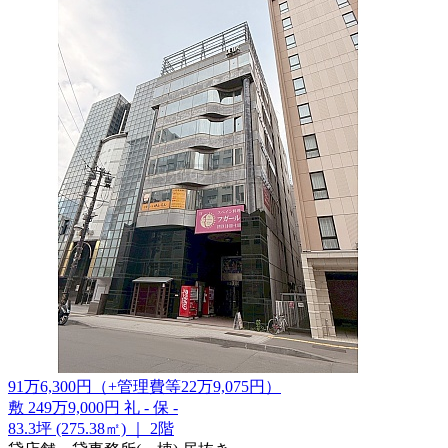
91
万
6,300
円
（+管理費等
22
万
9,075
円
）
敷
249万9,000円
礼
-
保
-
83.3坪 (275.38㎡)
｜
2階