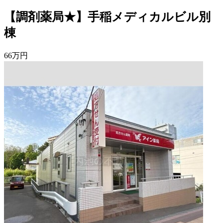
【調剤薬局★】手稲メディカルビル別
棟
66
万
円