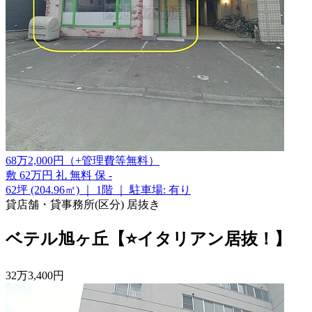
68
万
2,000
円
（+管理費等
無料
）
敷
62万円
礼
無料
保
-
62坪 (204.96㎡)
｜
1階
｜
駐車場: 有り
貸店舗・貸事務所(区分)
居抜き
ベテル旭ヶ丘【⭐イタリアン居抜！】
32
万
3,400
円